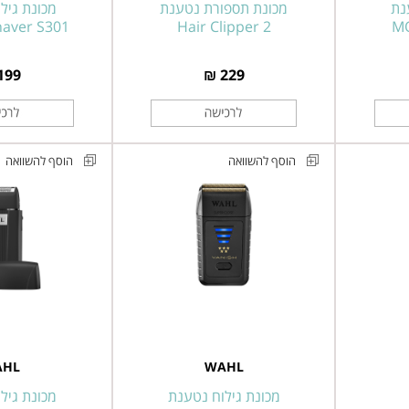
Clipper
נת
מכונת תספורת נטענת
מכונת גיל
Shaver S301
Hair Clipper 2
2
MO
199 ₪
229 ₪
הוסף להשוואה
הוסף להשוואה
מכונת
מכונת
גילוח
גילוח
ופיניש
ופיניש
נטענת
נטענת
מקצועית
מקצועית
WAHL
WAHL
דגם
דגם
3616-
08173-
AHL
WAHL
0470
716
מסדרת
מסדרת
מכונת גילוח נטענת
מכונת גיל