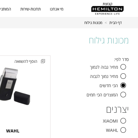
מי אנחנו
תחנות-שירות
המותגים
דף הבית
>
מכונות גילוח
מכונות גילוח
סינון
כל
סדר לפי:
הוסף להשוואה
מוצרים
המוצרים
מחיר גבוה לנמוך
מכונת
מחיר נמוך לגבוה
גילוח
נטענת
הכי חדשים
ניידת
המוצרים הכי חמים
WAHL
יצרנים
דגם
03615-
XIAOMI
0471
WAHL
WAHL
מסדרת