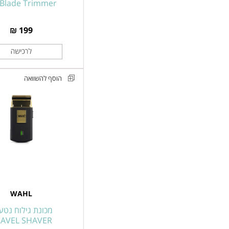
Blade Trimmer
199 ₪
הוסף להשוואה
מכונת
גילוח
נטענת
ניידת
בצבע
זהב
WAHL
דגם
WAHL
07057-
016
מכונת גילוח נטע
מסדרת
RAVEL SHAVER