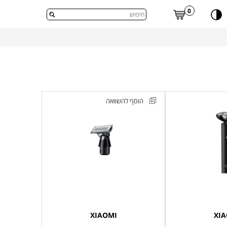
דלג לתוכן העמוד
0
הוסף להשוואה
ראש
חליפי
לקוצץ
שיער
דגם
Xiaomi
UniBlade
Replacement
XIAOMI
XI
Head