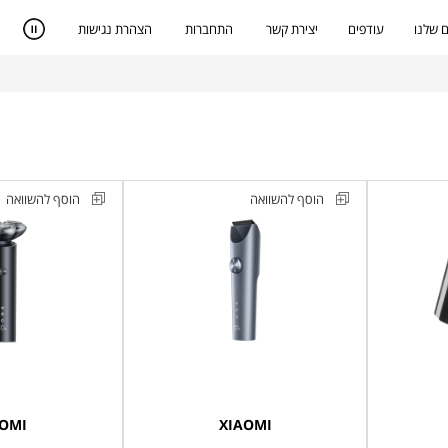
 שלנו
עודפים
יצירת קשר
התחברות
הצהרת נגישות
הוסף להשוואה
הוסף להשוואה
מכונת
מכונת
תספורת
גילוח
נטענת
נטענת
דור
Xiaomi
2
דגם
שיאומי
Xiaomi
דגם
Electric
Shaver
Xiaomi
AOMI
XIAOMI
S301
Hair