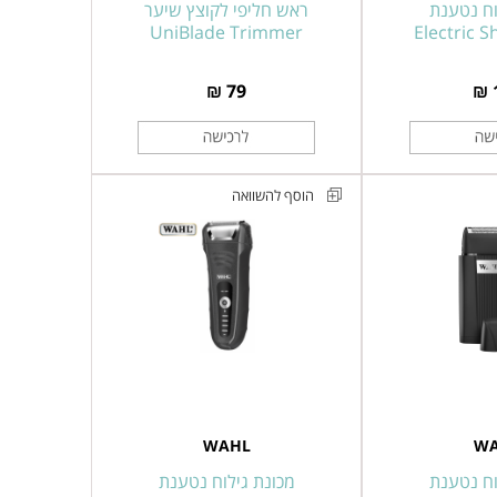
וח נטענת
ראש חליפי לקוצץ שיער
UniBlade Trimmer
Electric 
79 ₪
הוסף להשוואה
מכונת
גילוח
נטענת
WAHL
דגם
7061-
916
מסדרת
WAHL
W
WAHL
AQUA
וח נטענת
מכונת גילוח נטענת