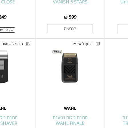
 CLOSE
SUPER
VANISH 5 STARS
VANISH
Uni
CLOSE
5
STARS
249 ₪
599 ₪
הוסף להשוואה
הוסף להשוואה
מכונת
מכונת
גילוח
גילוח
WAHL
נטענת
FINALE
ניידת
דגם
WAHL
08164-
דגם
03615-
516
1016
AHL
WAHL
מסדרת
WAHL
נת
מכונת גילוח נטענת
מכונת גיל
 SHAVER
TRAVEL
WAHL FINALE
T