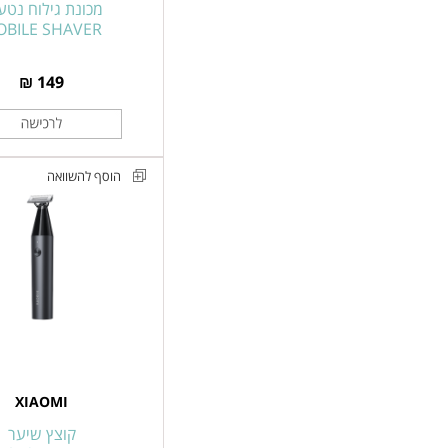
WAHL
מכונת גילוח נטע
BILE SHAVER
MOBILE
SHAVER
149 ₪
הוסף להשוואה
קוצץ
שיער
דגם
Xiaomi
UniBlade
Trimmer
XIAOMI
קוצץ שיער