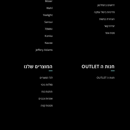
Moser
דרושים בהמילטון
Wahl
מדיניות ביטול עסקה
Yeelight
הצהרת נגישות
Sansui
יצירת קשר
70MAI
מפת אתר
Konka
Navee
Jeffery Adams
חנות ה OUTLET
המוצרים שלנו
חנות ה OUTLET
לכל המוצרים
סוללות גיבוי
תחנות כוח
אוזניות ונגנים
מכונות קפה