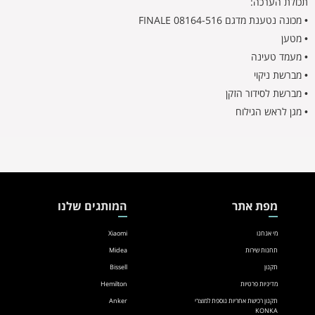
תכולת הערכה:
• מכונה נטענת מדגם 08164-516 FINALE
• מטען
• מעמד טעינה
• מברשת ניקוי
• מברשת לסידור הזקן
• מגן לראש הגילוח
מפת אתר
המותגים שלנו
מי אנחנו
Xiaomi
תחנות שירות
Midea
תקנון
Bissell
מדיניות פרטיות
Hemilton
תקנון רכישת אחריות נוספת למוצרי
Anker
KONKA