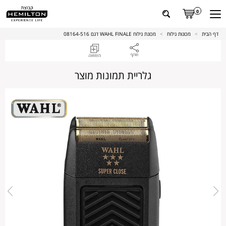
0
דף הבית
>
מכונות גילוח
>
מכונת גילוח WAHL FINALE דגם 08164-516
גלריית תמונות מוצר