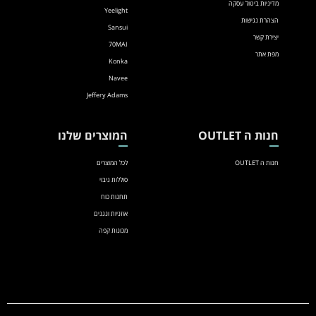
מדיניות ביטול עסקה
Yeelight
הצהרת נגישות
Sansui
יצירת קשר
70MAI
מפת אתר
Konka
Navee
Jeffery Adams
חנות ה OUTLET
המוצרים שלנו
חנות ה OUTLET
לכל המוצרים
סוללות גיבוי
תחנות כוח
אוזניות ונגנים
מכונות קפה