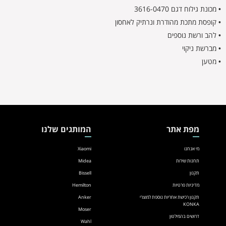
• מכונת גילוח דגם 3616-0470
• קופסת מתכת מהודרת ונרתיק לאחסון
• להב ורשת נוספים
• מברשת ניקוי
• מטען
מפת אתר
המותגים שלנו
מי אנחנו
Xiaomi
תחנות שירות
Midea
תקנון
Bissell
מדיניות פרטיות
Hemilton
תקנון רכישת אחריות נוספת למוצרי
Anker
KONKA
Moser
דרושים בהמילטון
Wahl