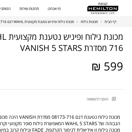
מי אנחנו
תחנות-שירות
המותגים
דף הבית
>
מכונות גילוח
>
מכונת גילוח ופיניש נטענת מקצועית WAHL דגם 08173-716 מסדרת VANISH 5 STARS
716 מסדרת VANISH 5 STARS
599 ₪
מקט
הוסף להשוואה
מוצר
מכונת
גילוח
מכונת גילוח נטענת דגם 
ופיניש
הגבוהה של WAHL 5 STARS המאפשרת גילוח סופר מקצועי וקרוב.
נטענת
מכונה גילוח זו אידיאלית לגימור הקרקפת, FADE וגילוח קרוב במיוחד לעור.