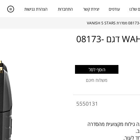
 שלנו
עודפים
יצירת קשר
התחברות
הצהרת נגישות
מכונת גילוח ופיניש נטענת מקצועית WAHL דגם 08173-
משלוח חינם
5550131
08173-716 מסדרת VANISH הינה מכונה גילוח מקצועית מהסדרה