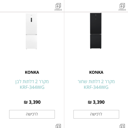
מדיח
מכונת
כלים
כביסה
רחב
פתח
KONKA
קדמי
7
FREE
STANDING
ק"ג
דגם
פרימיום
KONKA
KONKA
XA142ZQTWQT1
דגם
KONKA
KONKA
KONKA
KG70-
מקרר 2 דלתות שחור
מקרר 2 דלתות לבן
12B13B-
KRF-344WG
KRF-344WG
C
3,390 ₪
3,390 ₪
מקרר
מקרר