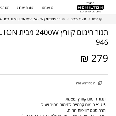
מי אנחנו
תחנות-שירות
המותגים
דף הבית
>
מוצרי אקלים
>
תנור חימום קוורץ 2400W מבית HEMILTON דגם HEM-946
946
279 ₪
מקט
הוסף להשוואה
מוצר
תנור
חימום
תנור חימום קוורץ עוצמתי
קוורץ
5 גופי חימום קרמיים לחימום מהיר ויעיל
2400W
תרמוסטט לוויסות החום.
מבית
מנגנון בטיחות המפסיק את פעולת התנור בעת נפילה