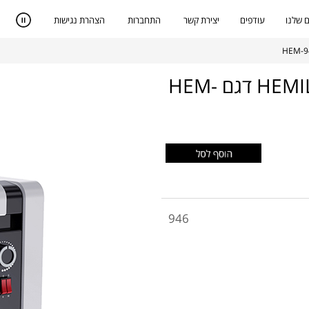
 שלנו
עודפים
יצירת קשר
התחברות
הצהרת נגישות
תנור חימום קוורץ 2400W מבית HEMILTON דגם HEM-
946