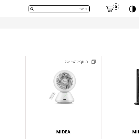
דלג לתוכן העמוד
0
הוסף להשוואה
מאוורר
שולחני
טורבו
3D
דגם
FG15-
24JR
MIDEA
MI