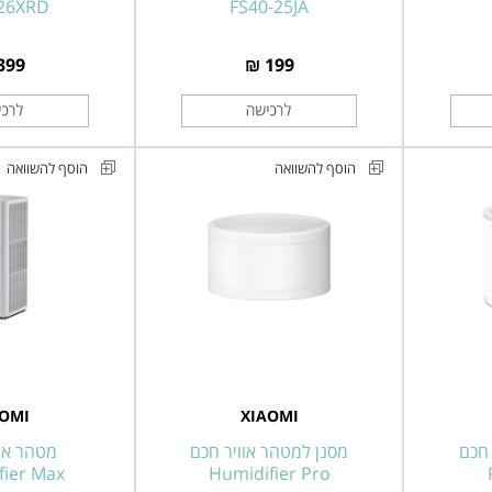
-26XRD
FS40-25JA
399 ₪
199 ₪
הוסף להשוואה
הוסף להשוואה
מסנן
מטהר
למכשיר
אוויר
אדים
חכם
Max
Xiaomi
Smart
שיאומי
Evaporative
דגם
Mijia
Humidifier
Smart
Pro
AOMI
XIAOMI
Air
Filter
Purifier
 חכם
מסנן למטהר אוויר חכם
מטהר אוו
ifier Max
Max
Humidifier Pro