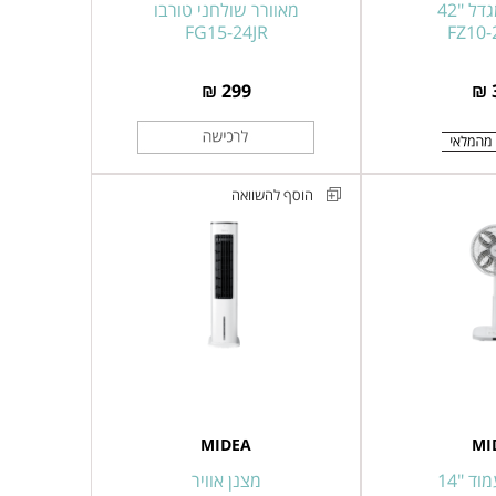
ל "42
מאוורר שולחני טורבו
FG15-24JR
FZ10
299 ₪
הוסף להשוואה
מצנן
אוויר
דגם
AC100-
20AR
MIDEA
MI
ד "14
מצנן אוויר