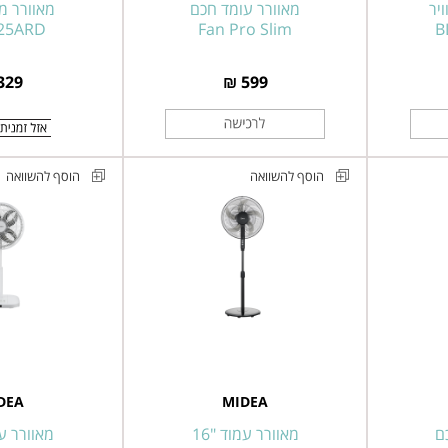
Fan
יר
מאוורר עומד חכם
מאוורר מגד
-25ARD
Fan Pro Slim
Pro
B
Slim
329 ₪
599 ₪
הוסף להשוואה
הוסף להשוואה
מאוורר
מאוורר
עמוד
עמוד
5
דיגיטלי
כנפיים
8
"16
להבים
דגם
"14
FS40-
דגם
FS35-
25JA
DEA
MIDEA
26XRD
ם
מאוורר עמוד "16
מאוורר עמו