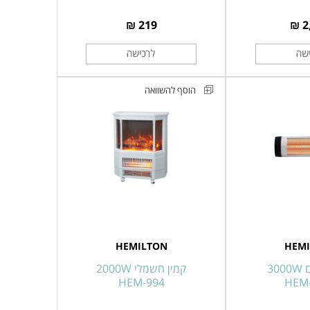
219 ₪
2
הוסף להשוואה
קמין
חימום
חשמלי
2000W
H
מבית
HEMILTON
דגם
HEM-
HEMILTON
HEM
994
30
קמין חשמלי 2000W
HEM-994
HEM