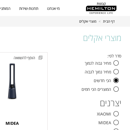
מי אנחנו
תחנות-שירות
המותגים
דף הבית
>
מוצרי אקלים
מוצרי אקלים
סינון
כל
סדר לפי:
הוסף להשוואה
מוצרים
המוצרים
מחיר גבוה לנמוך
מאוורר
מחיר נמוך לגבוה
עמוד
ומטהר
הכי חדשים
אוויר
המוצרים הכי חמים
BLADLESS
יצרנים
FAN
דגם
XIAOMI
AMS150-
MIDEA
MIDEA
PB