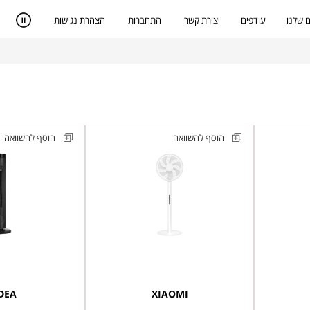
 שלנו
עודפים
יצירת קשר
התחברות
הצהרת נגישות
הוסף להשוואה
הוסף להשוואה
מאוורר
מאוורר
עומד/שולחני
מגדל
חכם
"42
דק
דגם
שיאומי
FZ10-
דגם
25ARD
Mijia
Smart
DEA
XIAOMI
Standing