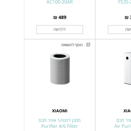
AC100-20AR
FS35
489 ₪
הוסף להשוואה
מסנן
למטהר
אוויר
חכם
שיאומי
Xiaomi/Mijia
Smart
Air
XIAOMI
XI
Purifier
4/6
יר חכם
מסנן למטהר אוויר חכם
Purifier 4/6 Filter
Filter
Air Pur