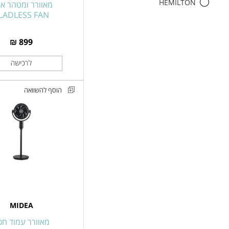
HEMILTON
מאוורר ומטהר אוו
LADLESS FAN
899 ₪
הוסף להשוואה
מאוורר
עמוד
חכם
עם
תנועה
תלת
מימדית
דגם
MIDEA
FG25-
25TS
מאוורר עמוד חכ