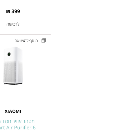
399 ₪
הוסף להשוואה
מטהר
אוויר
חכם
דור
6
שיאומי
דגם
Mijia
XIAOMI
Smart
Air
מטהר אוויר חכם דור
t Air Purifier 6
Purifier
6