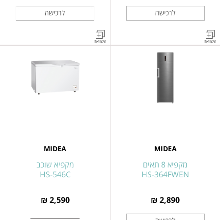
מקפיא
מקפיא
3
\
מקרר
מגירות
שוכב
לבן
98
291
ליטר
ליטר
KONKA
KONKA
דגם
דגם
KONKA
BD-
KF-
300
MIDEA
MIDEA
108
מקפיא 8 תאים
מקפיא שוכב
HS-546C
HS-364FWEN
2,590 ₪
2,890 ₪