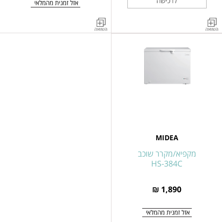
מקפיא
מקפיא
8
שוכב
תאים
418
נירוסטה
ליטר
281
דגם
ליטר
HS-
דגם
546C
HS-
364FWEN
MIDEA
מקפיא/מקרר שוכב
HS-384C
1,890 ₪