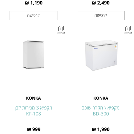
1,190 ₪
2,490 ₪
מקפיא\מקרר
מקפיא
שוכב
5
508
מגירות
ליטר
160
לבן
ליטר
MDRC698FZE01
דגם
MDRD229FZL01
KONKA
KONKA
מקפיא \ מקרר שוכב
מקפיא 3 מגירות לבן
KF-108
BD-300
999 ₪
1,990 ₪