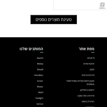
מקפיא
/
מקרר
טעינת מוצרים נוספים
שוכב
296
ליטר
דגם
HS-
מפת אתר
המותגים שלנו
384C
מי אנחנו
Xiaomi
תחנות שירות
Midea
תקנון
Bissell
מדיניות פרטיות
Hemilton
תקנון רכישת אחריות נוספת למוצרי
Anker
KONKA
Moser
דרושים בהמילטון
Wahl
מדיניות ביטול עסקה
Yeelight
הצהרת נגישות
Sansui