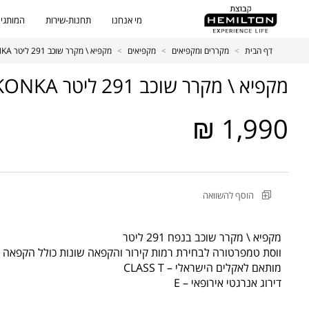
מי אנחנו
תחנות-שירות
המותגים
דף הבית
>
מקררים ומקפיאים
>
מקפיאים
>
מקפיא \ מקרר שוכב 291 ליטר KONKA דגם BD-300
מקפיא \ מקרר שוכב 291 ליטר KONKA דגם BD-300
1,990 ₪
מקט
הוסף להשוואה
מוצר
מקפיא
\
מקפיא \ מקרר שוכב בנפח 291 ליטר
מקרר
ווסת טמפרטורה לבחירת רמות קירור והקפאה שונות כולל הקפאה 
שוכב
מותאם לאקלים הישראלי – CLASS T
291
דירוג אנרגטי אירופאי – E
ליטר