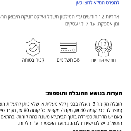
KONKA
למפרט המלא לחצו כאן
דגם
BD-
אחריות 12 חודשים
ע"י המילטון חשמל ואלקטרוניקה היבואן הרש
300
זמן אספקה: עד 7 ימי עסקים
הערות בנושא ההובלה ותוספות:
הובלה מקומה 3 ומעלה בבניין ללא מעלית או שלא ניתן להעלות מוצר במעלית (לשיקול דעת המוביל)-
(מוצר לבן: כל קומה 40 ₪, מקרר/ מקפיא: כל קומה 80 ₪, מקרר סייד ביי סייד 80 ש"ח)
באם יש מדרגות ספירלה בתוך הבית,לא משנה כמה קומות- בהתאם לש
התשלום ישולם ישירות לנהג במועד האספקה ע"י הלקוח.