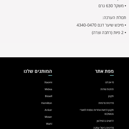
• משקל 630 גרם
תכולת הערכה:
• מייבש שיער דגם 4340-0470
• 2 פיות (רחבה וצרה)
מפת אתר
המותגים שלנו
מי אנחנו
Xiaomi
תחנות שירות
Midea
תקנון
Bissell
מדיניות פרטיות
Hemilton
תקנון רכישת אחריות נוספת למוצרי
Anker
KONKA
Moser
דרושים בהמילטון
Wahl
מדיניות ביטול עסקה