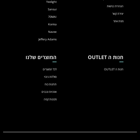
Yeelight
הצהרת נגישות
Sansui
יצירת קשר
70MAI
מפת אתר
Konka
Navee
Jeffery Adams
חנות ה OUTLET
המוצרים שלנו
חנות ה OUTLET
לכל המוצרים
סוללות גיבוי
תחנות כוח
אוזניות ונגנים
מכונות קפה