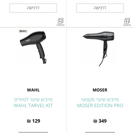
מייבש
מייבש
שיער
שיער
WAHL
מקצועי
2000
Vanquish
דגם
וואט
WAHL
4321-
0471
דגם
בצבע
4340-
רוז
0470
גולד
SUPER
WAHL
MOSER
DRY
מייבש שיער מקצועי
מייבש שיער לטיולים
WAHL TARVEL KIT
MOSER EDITION PRO
129 ₪
349 ₪