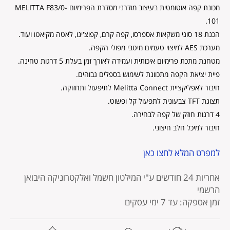
מוצר
מכונת קפה אוטומטית בעיצוב מודרני מסדרת הפרימיום MELITTA F83/0-
101.
הכנת 18 סוגי משקאות אספרסו, קפה קרם, קפוצ'ינו, לאטה מקיאטו ועוד.
מערכת AES למיצוי טעמים מיטבי מפולי הקפה.
מטחנת מתכת פרימיום איכותית ועמידה לאורך זמן בעלת 5 דרגות טחינה.
פיית יציאת הקפה מתכוונת לשימוש בספלים גבוהים.
חיבור לאפליקציית Melitta Connect לתיפעול ותחזוקה.
תצוגת TFT צבעונית לתפעול קל ופשוט.
4 דרגות חוזק של קפה לבחירה.
חיבור למיכל חלב חיצוני.
למפרט המלא לחצו כאן
אחריות 24 חודשים
ע"י המילטון חשמל ואלקטרוניקה היבואן
הרשמי
זמן אספקה: עד 7 ימי עסקים