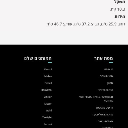
משקל
10.3 ק"ג
מידות
רוחב 25.9 ס"מ, גובה: 37.2 ס"מ, עומק: 46.7 ס"מ
מפת אתר
המותגים שלנו
מי אנחנו
Xiaomi
תחנות שירות
Midea
תקנון
Bissell
מדיניות פרטיות
Hemilton
תקנון רכישת אחריות נוספת למוצרי
Anker
KONKA
Moser
דרושים בהמילטון
Wahl
מדיניות ביטול עסקה
Yeelight
הצהרת נגישות
Sansui