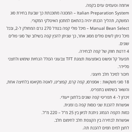
ארומה וטעמים עזים בקפה.
Italian Preparation System – המכונה מתוכנתת כך שבעת בחירת סוג
המשקה, תהליך הכנתו יהיה בהתאם למתכון האיטלקי המקורי.
Manual Bean Select – מיכל פולי קפה בגודל 270 גרם המחולק ל-2, ובכל
מיכל ניתן לשים פולים מסוג אחר, כך שניתן להכין קפה בשילוב של סוגי פולים
שונים.
4 דרגות חוזק של קפה לבחירה.
תפעול קל ופשוט באמצעות תצוגת TFT צבעוני הכולל הנחיות שימוש ולחצני
סליידר.
חיבור למיכל חלב חיצוני.
18 סוגי משקאות : אספרסו, קפה קרם, קפוצ'ינו, לאטה מקיאטו בלחיצה אחת,
והשאר בשימוש בתפריט.
זיכרון ל- 4 תפריטי קפה שונים בלחצן ייעודי.
אפשרות להכנת שני כוסות קפה בו זמנית.
כמות הקפה הנמזג ניתנת לכיוון בין 25 מ"ל – 220 מ"ל.
אפשרות לבחירה בין הקצפת חלב לחימום חלב.
לחצן למים חמים להכנת תה.