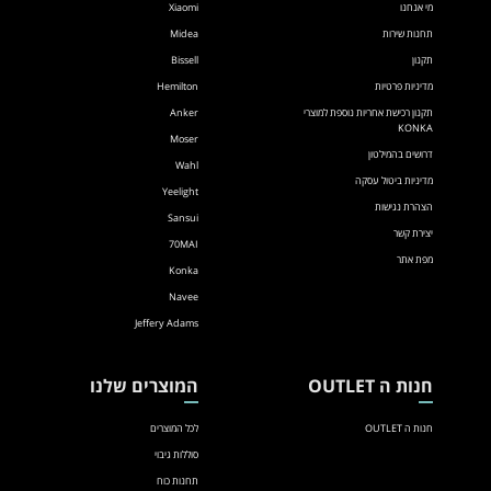
מי אנחנו
Xiaomi
תחנות שירות
Midea
תקנון
Bissell
מדיניות פרטיות
Hemilton
תקנון רכישת אחריות נוספת למוצרי
Anker
KONKA
Moser
דרושים בהמילטון
Wahl
מדיניות ביטול עסקה
Yeelight
הצהרת נגישות
Sansui
יצירת קשר
70MAI
מפת אתר
Konka
Navee
Jeffery Adams
חנות ה OUTLET
המוצרים שלנו
חנות ה OUTLET
לכל המוצרים
סוללות גיבוי
תחנות כוח