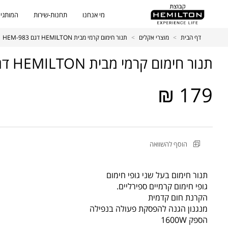
מי אנחנו
תחנות-שירות
המותגים
דף הבית
>
מוצרי אקלים
>
תנור חימום קרמי מבית HEMILTON דגם HEM-983
תנור חימום קרמי מבית HEMILTON דגם HEM-983
179 ₪
מקט
הוסף להשוואה
מוצר
תנור
חימום
תנור חימום בעל שני גופי חימום
קרמי
גופי חימום קרמיים ספירליים.
מבית
הקרנת חום קדמית
HEMILTON
מנגנון הגנה להפסקת פעולה בנפילה
דגם
הספק 1600W