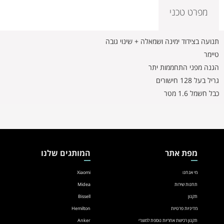
מפרט טכני
תנועה בצידוד ימינה ושמאלה + שינוי גובה
טיימר
הגנה מפני התחממות יתר
גריל בעל 128 חישורים
כבל חשמל 1.6 מטר
מפת אתר
המותגים שלנו
מי אנחנו
Xiaomi
תחנות שירות
Midea
תקנון
Bissell
מדיניות פרטיות
Hemilton
תקנון רכישת אחריות נוספת למוצרי
Anker