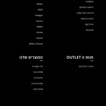
KONKA
Moser
דרושים בהמילטון
Wahl
מדיניות ביטול עסקה
Yeelight
הצהרת נגישות
Sansui
יצירת קשר
70MAI
מפת אתר
Konka
Navee
Jeffery Adams
חנות ה OUTLET
המוצרים שלנו
חנות ה OUTLET
לכל המוצרים
סוללות גיבוי
תחנות כוח
אוזניות ונגנים
מכונות קפה