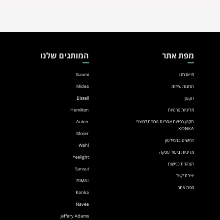
מפת אתר
המותגים שלנו
מי אנחנו
Xiaomi
תחנות שירות
Midea
תקנון
Bissell
מדיניות פרטיות
Hemilton
תקנון רכישת אחריות נוספת למוצרי
Anker
KONKA
Moser
דרושים בהמילטון
Wahl
מדיניות ביטול עסקה
Yeelight
הצהרת נגישות
Sansui
יצירת קשר
70MAI
מפת אתר
Konka
Navee
Jeffery Adams