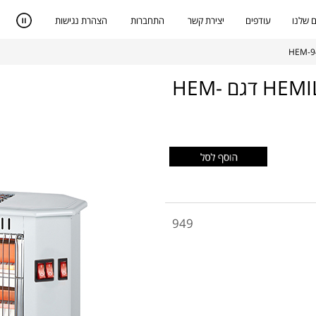
 שלנו
עודפים
יצירת קשר
התחברות
הצהרת נגישות
תנור חימום קוורץ 2000W מבית HEMILTON דגם HEM-
949