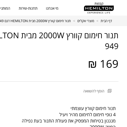
מי אנחנו
תחנות-שירות
המותגים
דף הבית
>
מוצרי אקלים
>
תנור חימום קוורץ 2000W מבית HEMILTON דגם HEM-949
949
169 ₪
מקט
הוסף להשוואה
מוצר
תנור
חימום
תנור חימום קוורץ עוצמתי
קוורץ
4 גופי חימום לחימום מהיר ויעיל
2000W
מנגנון בטיחות המפסיק את פעולת התנור בעת נפילה
מבית
הספק 2000W