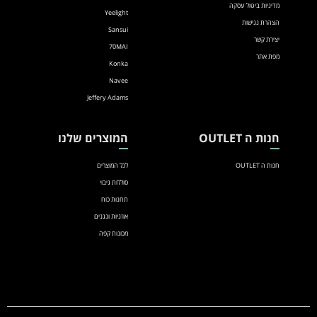
מדיניות ביטול עסקה
Yeelight
הצהרת נגישות
Sansui
יצירת קשר
70MAI
מפת אתר
Konka
Navee
Jeffery Adams
חנות ה OUTLET
המוצרים שלנו
חנות ה OUTLET
לכל המוצרים
סוללות גיבוי
תחנות כוח
אוזניות ונגנים
מכונות קפה