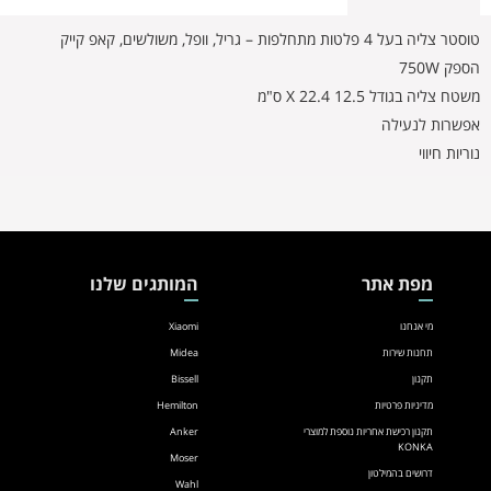
טוסטר צליה בעל 4 פלטות מתחלפות – גריל, וופל, משולשים, קאפ קייק
הספק 750W
משטח צליה בגודל 12.5 X 22.4 ס"מ
אפשרות לנעילה
נוריות חיווי
מפת אתר
המותגים שלנו
מי אנחנו
Xiaomi
תחנות שירות
Midea
תקנון
Bissell
מדיניות פרטיות
Hemilton
תקנון רכישת אחריות נוספת למוצרי
Anker
KONKA
Moser
דרושים בהמילטון
Wahl