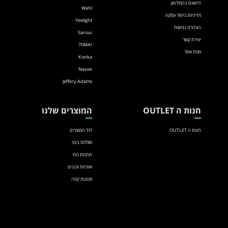
דרושים בהמילטון
Wahl
מדיניות ביטול עסקה
Yeelight
הצהרת נגישות
Sansui
יצירת קשר
70MAI
מפת אתר
Konka
Navee
Jeffery Adams
חנות ה OUTLET
המוצרים שלנו
חנות ה OUTLET
לכל המוצרים
סוללות גיבוי
תחנות כוח
אוזניות ונגנים
מכונות קפה