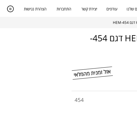
 שלנו
עודפים
יצירת קשר
התחברות
הצהרת נגישות
מכונת תספורת נטענת מבית HEMILTON דגם 454-
454