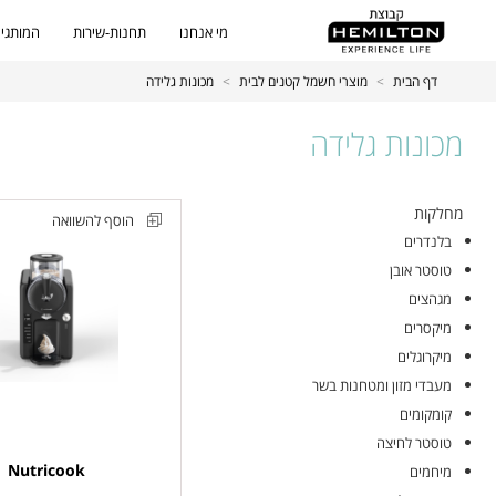
מי אנחנו
תחנות-שירות
המותגים
דף הבית
>
מוצרי חשמל קטנים לבית
>
מכונות גלידה
מכונות גלידה
כל
מחלקות
הוסף להשוואה
המוצרים
בלנדרים
מכונת
טוסטר אובן
גלידה
מגהצים
וברד
מיקסרים
נוטריקוק
מיקרוגלים
Nutricook
מעבדי מזון ומטחנות בשר
Frost
קומקומים
דגם
טוסטר לחיצה
FRS330
Nutricook
מיחמים