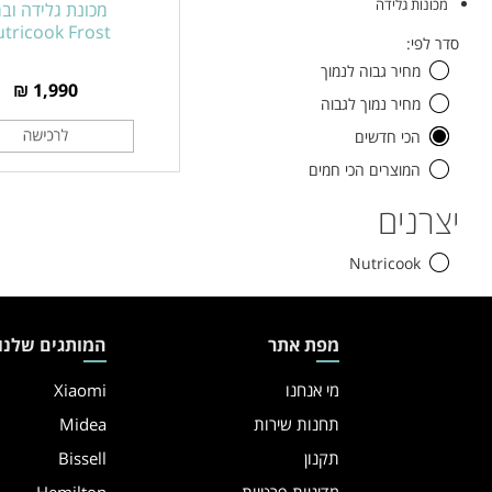
מכונות גלידה
מכונת גלידה וב
סינון
tricook Frost
סדר לפי:
מוצרים
מחיר גבוה לנמוך
1,990 ₪
מחיר נמוך לגבוה
הכי חדשים
המוצרים הכי חמים
יצרנים
Nutricook
מפת אתר
המותגים שלנו
מי אנחנו
Xiaomi
תחנות שירות
Midea
תקנון
Bissell
מדיניות פרטיות
Hemilton