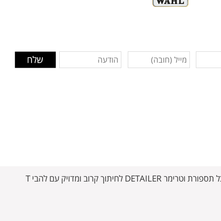
סט במהדורה מוגבלת שכולל את שתי מכונות הדגם של WAHL. מכונת תספורת MAGIC CLIP פרימיום עם להבי טיטניום שאידיאלית לכל תספורת וטרימר DETAILER לחיתוך קרוב ומדויק עם להבי T