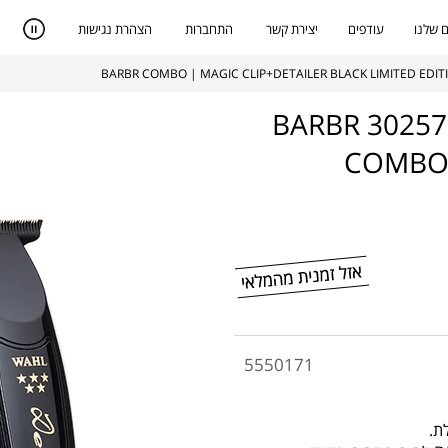
 שלנו
עודפים
יצירת קשר
התחברות
הצהרת נגישות
סט זוג מכונות תספורת WAHL דגם 3025726 BARBR
COMBO 
5550171