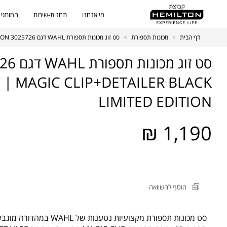
מי אנחנו
תחנות-שירות
המותגים
דף הבית
>
מכונות תספורת
>
סט זוג מכונות תספורת WAHL דגם 3025726 BARBR COMBO | MAGIC CLIP+DETAILER BLACK LIMITED EDITION
| MAGIC CLIP+DETAILER BLACK
LIMITED EDITION
1,190 ₪
מקט
הוסף להשוואה
מוצר
סט
זוג
סט מכונות תספורת מקצועיות נטענות של WAHL במהדורה מוגבלת.
מכונות