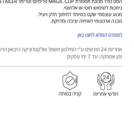
הסט כולל מכונת תספורת MAGIC CLIP פרימיום וטרימר DETAILER לחיתוך קרוב ומדויק.
תספורת
ניתנות לשימוש חוטי או אלחוטי.
WAHL
מנוע עוצמתי שקט במיוחד לחיתוך חלק ויעיל.
דגם
מבנה ארגונומי לאחיזה יציבה ומדויקת.
3025726
BARBR
למפרט המלא לחצו כאן
COMBO
|
אחריות 24 חודשים
ע"י המילטון חשמל ואלקטרוניקה היבואן הרש
MAGIC
זמן אספקה: עד 7 ימי עסקים
CLIP+DETAILER
BLACK
LIMITED
EDITION