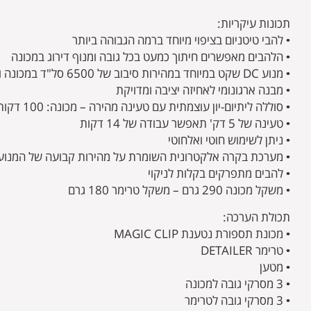
תכונות עיקריות:
• להבי טיטניום בציפוי מיוחד ברמה הגבוהה ביותר
• הלהבים מאפשרים חיתוך כמעט בכל גובה ומנוף דירוג במכונה
• מנוע DC שקט במיוחד במהירות סיבוב של 6500 סל"ד במכונה ו-6800 סל"ד בטרימר
• מבנה ארגונומי לאחיזה יציבה ומדויקת
• סוללה ליתיום-יון עוצמתית עם טעינה מהירה – מכונה: 100 דקות עבודה לכל טעינה, טרימר: 60 דקות עבודה לכל טעינה
• טעינה של 5 דק' תאפשר עבודה של 14 דקות
• ניתן לשימוש חוטי ואלחוטי
• מערכת בקרה אלקטרונית השומרת על מהירות קבועה של המנוע
• להבים מתפרקים בקלות לניקוי
• משקל מכונה 290 גרם – משקל טרימר 180 גרם
תכולת הערכה:
• מכונת תספורת נטענת MAGIC CLIP
• טרימר DETAILER
• מטען
• 3 מסרקי גובה למכונה
• 3 מסרקי גובה לטרימר