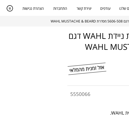
 שלנו
עודפים
יצירת קשר
התחברות
הצהרת נגישות
מכונת קיצוץ טרימר זקן ושפם קומפקטית ניידת WAHL דגם
5550066