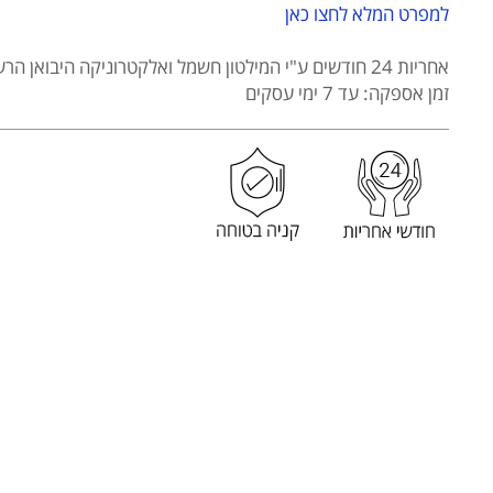
ושפם
למפרט המלא לחצו כאן
קומפקטית
ניידת
אחריות 24 חודשים
ע"י המילטון חשמל ואלקטרוניקה היבואן הרש
WAHL
זמן אספקה: עד 7 ימי עסקים
דגם
5606-
508
מסדרת
WAHL
MUSTACHE
&
BEARD