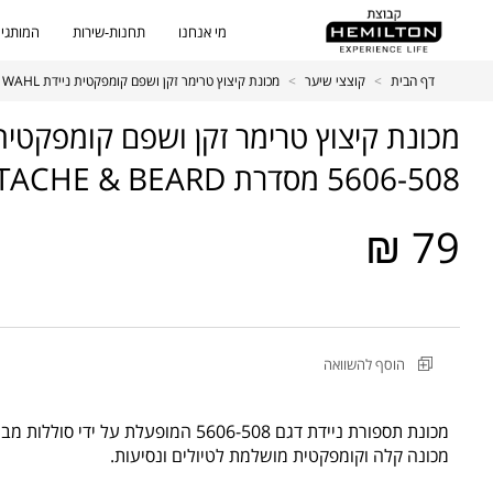
מי אנחנו
תחנות-שירות
המותגים
דף הבית
>
קוצצי שיער
>
מכונת קיצוץ טרימר זקן ושפם קומפקטית ניידת WAHL דגם 5606-508 מסדרת WAHL MUSTACHE & BEARD
5606-508 מסדרת WAHL MUSTACHE & BEARD
79 ₪
מקט
הוסף להשוואה
מוצר
מכונת
קיצוץ
מכונת תספורת ניידת דגם 5606-508 המופעלת על ידי סוללות מבית WAHL.
טרימר
מכונה קלה וקומפקטית מושלמת לטיולים ונסיעות.
זקן