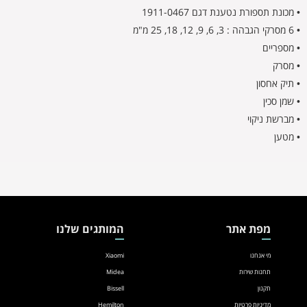
• מכונת תספורת נטענת דגם 1911-0467
• 6 מסרקי הגבהה : 3, 6, 9, 12, 18, 25 מ"מ
• מספריים
• מסרק
• תיק אחסון
• שמן סכין
• מברשת ניקוי
• מטען
מפת אתר
המותגים שלנו
מי אנחנו
Xiaomi
תחנות שירות
Midea
תקנון
Bissell
מדיניות פרטיות
Hemilton