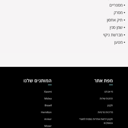
• מספריים
• מסרק
• תיק אחסון
• שמן סכין
• מברשת ניקוי
• מטען
מפת אתר
המותגים שלנו
מי אנחנו
Xiaomi
תחנות שירות
Midea
תקנון
Bissell
מדיניות פרטיות
Hemilton
תקנון רכישת אחריות נוספת למוצרי
Anker
KONKA
Moser