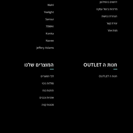
דרושים בהמילטון
Wahl
מדיניות ביטול עסקה
Yeelight
הצהרת נגישות
Sansui
יצירת קשר
70MAI
מפת אתר
Konka
Navee
Jeffery Adams
חנות ה OUTLET
המוצרים שלנו
חנות ה OUTLET
לכל המוצרים
סוללות גיבוי
תחנות כוח
אוזניות ונגנים
מכונות קפה