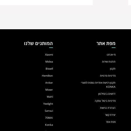
מפת אתר
המותגים שלנו
מי אנחנו
Xiaomi
תחנות שירות
Midea
תקנון
Bissell
מדיניות פרטיות
Hemilton
תקנון רכישת אחריות נוספת למוצרי
Anker
KONKA
Moser
דרושים בהמילטון
Wahl
מדיניות ביטול עסקה
Yeelight
הצהרת נגישות
Sansui
יצירת קשר
70MAI
מפת אתר
Konka