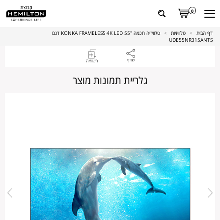
0
דף הבית
>
טלוויזיות
>
טלוויזיה חכמה "55 KONKA FRAMELESS 4K LED דגם
UDE55NR315ANTS
גלריית תמונות מוצר