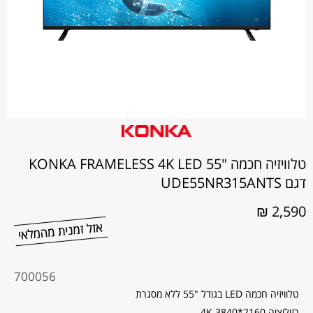
טלוויזיה חכמה "55 KONKA FRAMELESS 4K LED
דגם UDE55NR315ANTS
2,590 ₪
מקט
700056
מוצר
טלוויזיה חכמה LED בגודל "55 ללא מסגרת
רזולוציה 4K 3840*2160