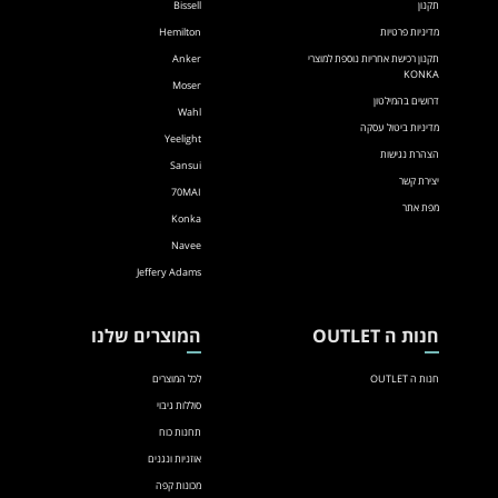
תקנון
Bissell
מדיניות פרטיות
Hemilton
תקנון רכישת אחריות נוספת למוצרי
Anker
KONKA
Moser
דרושים בהמילטון
Wahl
מדיניות ביטול עסקה
Yeelight
הצהרת נגישות
Sansui
יצירת קשר
70MAI
מפת אתר
Konka
Navee
Jeffery Adams
חנות ה OUTLET
המוצרים שלנו
חנות ה OUTLET
לכל המוצרים
סוללות גיבוי
תחנות כוח
אוזניות ונגנים
מכונות קפה