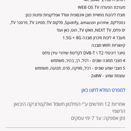
מערכת הפעלה WEB OS TV
תוכלו ליהנות מחוויית תוכן אינסופית ושלל אפליקציות זמינות כגון:
נטפליקס, Spotify, amazon prime, סלקום TV, סטינג TV, פרטנר TV,
יס פלוס, NEXT TV, מאקו TV, הוט, כאן ועוד
מעבד 4 ליבות וזיכרון מובנה 1.5G + 8G
קישוריות WIFI מובנה
טיונר דיגיטלי DVB-T \ T2 לקליטת שידורי עידן פלוס
4 מצבי תמונה שונים - רגיל, רך, בהיר, משתמש
5 מצבי שמע שונים - רגיל, מוזיקה, סרט, תנועה, משתמש
עוצמת שמע - 2x8W
למפרט המלא לחצו כאן
אחריות 12 חודשים
ע"י המילטון חשמל ואלקטרוניקה היבואן
הרשמי
זמן אספקה: עד 7 ימי עסקים