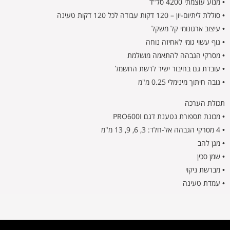
• מנוע עוצמתי 4200 סל"ד
• סוללת ליתיום-יון – 120 דקות עבודה לכל 120 דקות טעינה
• עיצוב ארגונומי קל משקל
• גוף עשוי גומי לאחיזה נוחה
• מסרקי הגבהה להתאמה מושלמת
• עובדת גם בחיבור ישיר לרשת החשמל
• גובה חיתוך מינימלי 0.25 מ"מ
תכולת הערכה
• מכונת תספורת נטענת דגם PRO600I
• 4 מסרקי הגבהה אל-חלד: 3, 6, 9, 13 מ"מ
• מגן להב
• שמן סכין
• מברשת ניקוי
• עמדת טעינה