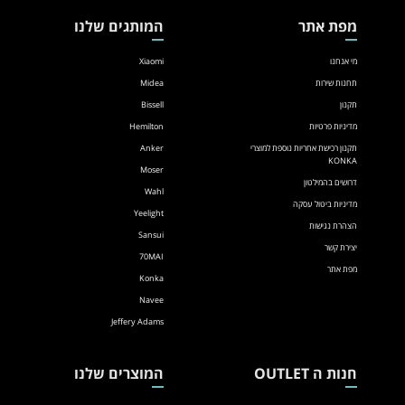
מפת אתר
המותגים שלנו
מי אנחנו
Xiaomi
תחנות שירות
Midea
תקנון
Bissell
מדיניות פרטיות
Hemilton
תקנון רכישת אחריות נוספת למוצרי
Anker
KONKA
Moser
דרושים בהמילטון
Wahl
מדיניות ביטול עסקה
Yeelight
הצהרת נגישות
Sansui
יצירת קשר
70MAI
מפת אתר
Konka
Navee
Jeffery Adams
חנות ה OUTLET
המוצרים שלנו