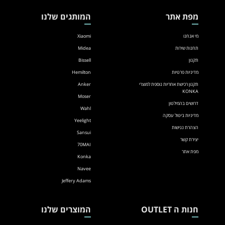
מפת אתר
המותגים שלנו
מי אנחנו
Xiaomi
תחנות שירות
Midea
תקנון
Bissell
מדיניות פרטיות
Hemilton
תקנון רכישת אחריות נוספת למוצרי
Anker
KONKA
Moser
דרושים בהמילטון
Wahl
מדיניות ביטול עסקה
Yeelight
הצהרת נגישות
Sansui
יצירת קשר
70MAI
מפת אתר
Konka
Navee
Jeffery Adams
חנות ה OUTLET
המוצרים שלנו