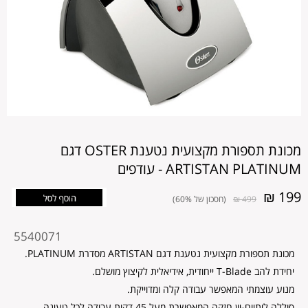
מכונת תספורת מקצועית נטענת OSTER דגם
ARTISTAN PLATINUM - עודפים
199 ₪
499 ₪
(חסכון של 60%)
מקט
5540071
מוצר
מכונת תספורת מקצועית נטענת דגם ARTISTAN מסדרת PLATINUM.
יחידת להב T-Blade ייחודית, אידיאלית לקיצוץ מושלם.
מנוע עוצמתי המאפשר עבודה קלה ומדוייקת.
סוללה ליתיום-יון חזקה המאפשרת מעל 45 דקות עבודה לכל טעינה.