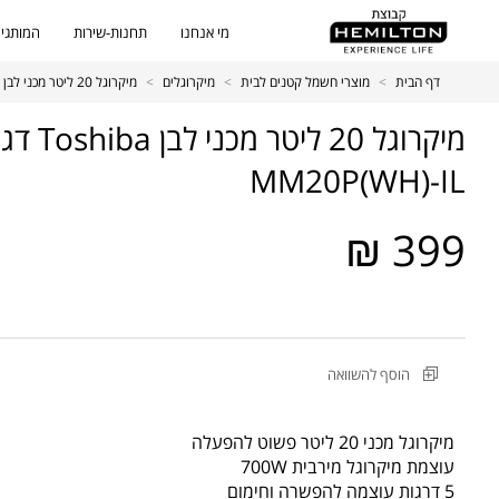
מי אנחנו
תחנות-שירות
המותגים
דף הבית
>
מוצרי חשמל קטנים לבית
>
מיקרוגלים
>
מיקרוגל 20 ליטר מכני לבן Toshiba דגם MWP-MM20P(WH)-IL
MM20P(WH)-IL
399 ₪
מקט
הוסף להשוואה
מוצר
מיקרוגל
20
מיקרוגל מכני 20 ליטר פשוט להפעלה
ליטר
עוצמת מיקרוגל מירבית 700W
מכני
5 דרגות עוצמה להפשרה וחימום