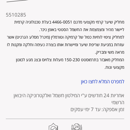
מקט
5510285
מוצר
מחליק שיער קרמי מקצועי מדגם 4466-0051 בעלת טכנולוגיה קרמית
ליישור מהיר ומצמצמת את החשמל הסטטי באופן ניכר.
למחליק ציפוי לוחיות כפול של קרמיקה וטורמלין (מינרל מסלע הגרניט) אשר
עוזרות במניעת שריפת שיער ומיישרות אותו בצורה נעימה וחלקה ומקנות לו
מראה משי ומבריק.
המחליק מאובזר בתרמוסטט 150-230 מעלות צלזיוס ובצג מגע לכוונון
מקצועי ונוח.
למפרט המלא לחצו כאן
אחריות 24 חודשים
ע"י המילטון חשמל ואלקטרוניקה היבואן
הרשמי
זמן אספקה: עד 7 ימי עסקים