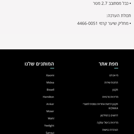
• כבל מסתובב 2.7 מטר
תכולת הערכה:
• מחליק שיער קרמי 4466-0051
מפת אתר
המותגים שלנו
מי אנחנו
Xiaomi
תחנות שירות
Midea
תקנון
Bissell
מדיניות פרטיות
Hemilton
תקנון רכישת אחריות נוספת למוצרי
Anker
KONKA
Moser
דרושים בהמילטון
Wahl
מדיניות ביטול עסקה
Yeelight
הצהרת נגישות
Sansui