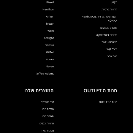
תקנון
Bissell
מדיניות פרטיות
Hemilton
תקנון רכישת אחריות נוספת למוצרי
Anker
KONKA
Moser
דרושים בהמילטון
Wahl
מדיניות ביטול עסקה
Yeelight
הצהרת נגישות
Sansui
יצירת קשר
70MAI
מפת אתר
Konka
Navee
Jeffery Adams
חנות ה OUTLET
המוצרים שלנו
חנות ה OUTLET
לכל המוצרים
סוללות גיבוי
תחנות כוח
אוזניות ונגנים
מכונות קפה