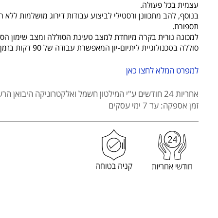
MOSER
עצמית בכל פעולה.
דגם
בנוסף, להב מתכוונן ורסטילי לביצוע עבודות דירוג מושלמות ללא 
1884-
תספורת.
0055
למכונה נורית בקרה מיוחדת למצב טעינת הסוללה ומצב שימון הסכי
סוללה בטכנולוגיית ליתיום-יון המאפשרת עבודה של 90 דקות בזמן טעינה של 45 דק' בלבד.
מסדרת
MOSER
למפרט המלא לחצו כאן
PROFILNE
LI+
אחריות 24 חודשים
ע"י המילטון חשמל ואלקטרוניקה היבואן הרש
PRO
זמן אספקה: עד 7 ימי עסקים