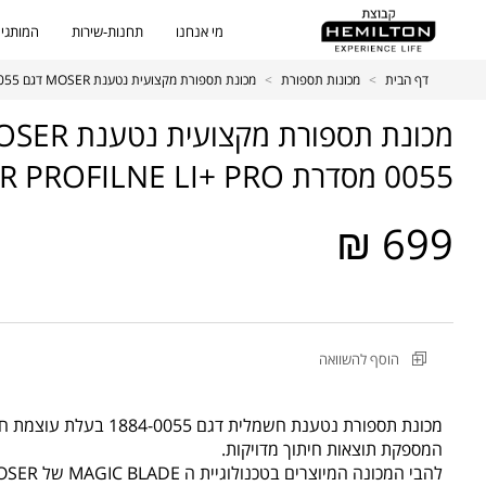
מי אנחנו
תחנות-שירות
המותגים
דף הבית
>
מכונות תספורת
>
מכונת תספורת מקצועית נטענת MOSER דגם 1884-0055 מסדרת MOSER PROFILNE LI+ PRO
0055 מסדרת MOSER PROFILNE LI+ PRO
699 ₪
מקט
הוסף להשוואה
מוצר
מכונת
תספורת
מכונת תספורת נטענת חשמלית ד
מקצועית
המספקת תוצאות חיתוך מדויקות.
נטענת