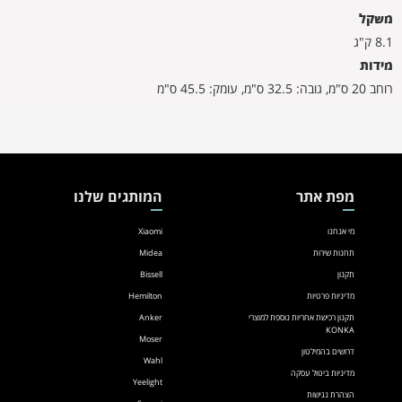
משקל
8.1 ק"ג
מידות
רוחב 20 ס"מ, גובה: 32.5 ס"מ, עומק: 45.5 ס"מ
מפת אתר
המותגים שלנו
מי אנחנו
Xiaomi
תחנות שירות
Midea
תקנון
Bissell
מדיניות פרטיות
Hemilton
תקנון רכישת אחריות נוספת למוצרי
Anker
KONKA
Moser
דרושים בהמילטון
Wahl
מדיניות ביטול עסקה
Yeelight
הצהרת נגישות