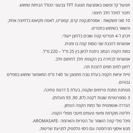
תפעול קל ופשוט באמצעות תצוגת TFT צבעוני הכולל הנחיות שימוש.
חיבור למיכל חלב חיצוני.
10 סוגי משקאות : אספרסו,קפה קרם, קפוצ'ינו, לאטה מקיאטו בלחיצה אחת,
והשאר בשימוש בתפריט.
זיכרון ל-4 תפריטי קפה שונים בלחצן ייעודי.
אפשרות להכנת שני כוסות קפה בו זמנית.
כמות הקפה הנמזג ניתנת לכיוון בין 25 מ"ל – 220 מ"ל.
אפשרות לבחירה בין הקצפת חלב לחימום חלב.
לחצן למים חמים להכנת תה.
פיית יציאת הקפה בעלת גובה מתכוונן עד 140 מ"מ המאפשר שימוש בספלים
גבוהים.
מטחנת מתכת פרימיום שקטה, בעלת 5 דרגות טחינה.
3 טמפרטורות שונות לקפה (87, 90, 93 מעלות).
הגדרה אוטומטית של כמות הקפה הטחון.
חליטה מוקדמת ומיצוי טעמים מיטבי מפולי הקפה.
מיכל פולי קפה השומר על הטריות והארומה -AROMASAFE.
מגש איסוף מנירוסטה עם כיסוי פלסטיק למניעת שריטות.