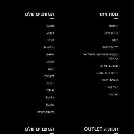
מפת אתר
המותגים שלנו
מי אנחנו
Xiaomi
תחנות שירות
Midea
תקנון
Bissell
מדיניות פרטיות
Hemilton
תקנון רכישת אחריות נוספת למוצרי
Anker
KONKA
Moser
דרושים בהמילטון
Wahl
מדיניות ביטול עסקה
Yeelight
הצהרת נגישות
Sansui
יצירת קשר
70MAI
מפת אתר
Konka
Navee
Jeffery Adams
חנות ה OUTLET
המוצרים שלנו