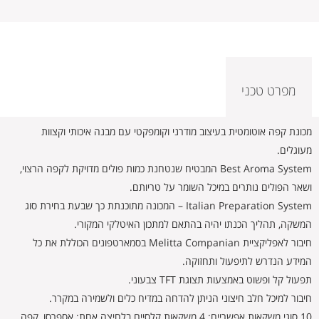
מפרט טכני
מכונת קפה אוטומטית בעיצוב מודרני וקומפקטי עם מבנה איכותי וקצוות
מעוגלים.
Best Aroma System המבטיח שנטחנת כמות פולים מדויקת לקפה הרצוי,
ושאר הפולים נותרים במיכל השומר על טריותם.
Italian Preparation System – המכונה מתוכנתת כך שבעת בחירת סוג
המשקה, תהליך הכנתו יהיה בהתאם למתכון האיטלקי המקורי.
חיבור לאפליקציית Melitta Companian בסמארטפונים הכוללת את כל
המידע הנדרש לתיפעול ותחזוקה.
תפעול קל ופשוט באמצעות תצוגת TFT צבעוני.
חיבור למיכל חלב חיצוני הניתן להדחה במדיח כלים ולשמירה במקרר.
10 סוגי משקאות אפשריים: 4 משקאות קלסיים בלחיצה אחת: אספרסו, קפה