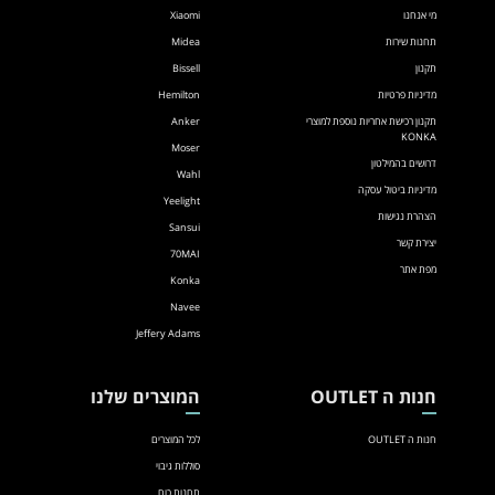
מי אנחנו
Xiaomi
תחנות שירות
Midea
תקנון
Bissell
מדיניות פרטיות
Hemilton
תקנון רכישת אחריות נוספת למוצרי
Anker
KONKA
Moser
דרושים בהמילטון
Wahl
מדיניות ביטול עסקה
Yeelight
הצהרת נגישות
Sansui
יצירת קשר
70MAI
מפת אתר
Konka
Navee
Jeffery Adams
חנות ה OUTLET
המוצרים שלנו
חנות ה OUTLET
לכל המוצרים
סוללות גיבוי
תחנות כוח