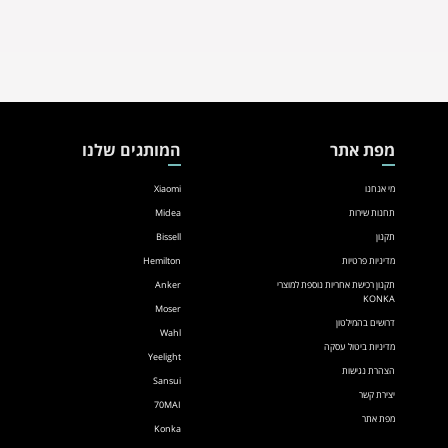
מפת אתר
המותגים שלנו
מי אנחנו
Xiaomi
תחנות שירות
Midea
תקנון
Bissell
מדיניות פרטיות
Hemilton
תקנון רכישת אחריות נוספת למוצרי
Anker
KONKA
Moser
דרושים בהמילטון
Wahl
מדיניות ביטול עסקה
Yeelight
הצהרת נגישות
Sansui
יצירת קשר
70MAI
מפת אתר
Konka