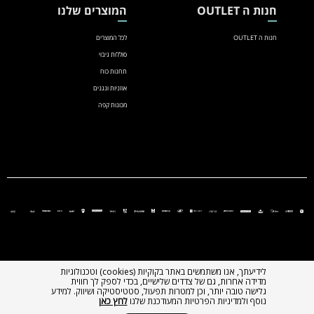
חנות ה OUTLET
המוצרים שלנו
חנות ה OUTLET
לכל המוצרים
סוללות גיבוי
תחנות כוח
אוזניות ונגנים
מכונות קפה
לידיעתך, אנו משתמשים באתר בקוקיות (cookies) וטכנולוגיות
מדידה אחרות, גם של צדדים שלישיים, בכדי לספק לך חווית
גלישה טובה יותר, וכן למטרות תפעול, סטטיסטיקה ושיווק. למידע
נוסף ולמדיניות הפרטיות המעודכנת שלנו
לחץ כאן