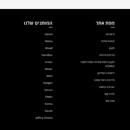
מפת אתר
המותגים שלנו
מי אנחנו
Xiaomi
תחנות שירות
Midea
תקנון
Bissell
מדיניות פרטיות
Hemilton
תקנון רכישת אחריות נוספת למוצרי
Anker
KONKA
Moser
דרושים בהמילטון
Wahl
מדיניות ביטול עסקה
Yeelight
הצהרת נגישות
Sansui
יצירת קשר
70MAI
מפת אתר
Konka
Navee
Jeffery Adams