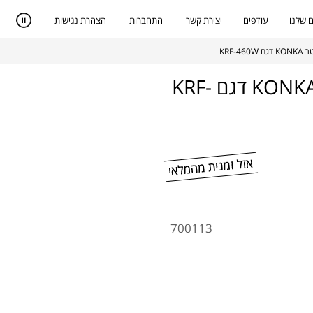
 שלנו
עודפים
יצירת קשר
התחברות
הצהרת נגישות
מקרר 2 דלתות מקפיא עליון 466 ליטר KONKA דגם KRF-
700113