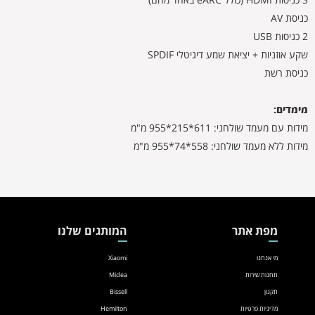
כניסת AV
2 כניסות USB
שקע אוזניות + יציאת שמע דיגיטלי SPDIF
כניסת רשת
מימדים:
מידות עם מעמד שולחני: 611*215*955 מ"מ
מידות ללא מעמד שולחני: 558*74*955 מ"מ
מפת אתר
המותגים שלנו
מי אנחנו
Xiaomi
תחנות שירות
Midea
תקנון
Bissell
מדיניות פרטיות
Hemilton