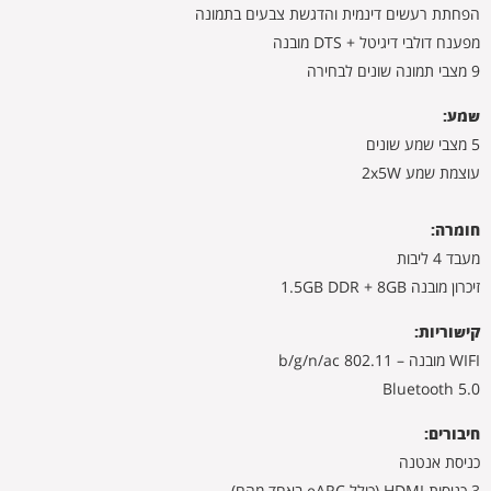
הפחתת רעשים דינמית והדגשת צבעים בתמונה
מפענח דולבי דיגיטל + DTS מובנה
9 מצבי תמונה שונים לבחירה
שמע:
5 מצבי שמע שונים
עוצמת שמע 2x5W
חומרה:
מעבד 4 ליבות
זיכרון מובנה 1.5GB DDR + 8GB
קישוריות:
WIFI מובנה – 802.11 b/g/n/ac
Bluetooth 5.0
חיבורים:
כניסת אנטנה
3 כניסות HDMI (כולל eARC באחד מהם)