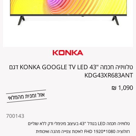
טלוויזיה חכמה "43 KONKA GOOGLE TV LED דגם
KDG43XR683ANT
1,090 ₪
מקט
700143
מוצר
טלוויזיה חכמה LED בגודל "43 בעיצוב מינימלי ודק ללא שוליים
רזולוציה 1080*1920 FHD לאיכות צפייה מהנה ואיכותית