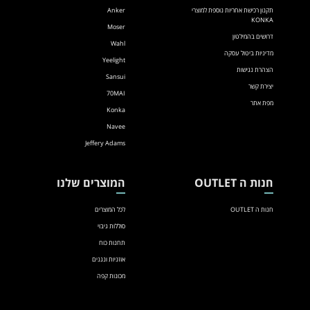
תקנון רכישת אחריות נוספת למוצרי
Anker
KONKA
Moser
דרושים בהמילטון
Wahl
מדיניות ביטול עסקה
Yeelight
הצהרת נגישות
Sansui
יצירת קשר
70MAI
מפת אתר
Konka
Navee
Jeffery Adams
חנות ה OUTLET
המוצרים שלנו
חנות ה OUTLET
לכל המוצרים
סוללות גיבוי
תחנות כוח
אוזניות ונגנים
מכונות קפה