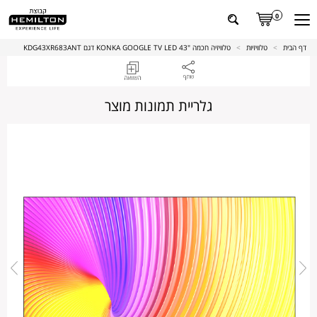
0
דף הבית
>
טלוויזיות
>
טלוויזיה חכמה "43 KONKA GOOGLE TV LED דגם KDG43XR683ANT
גלריית תמונות מוצר