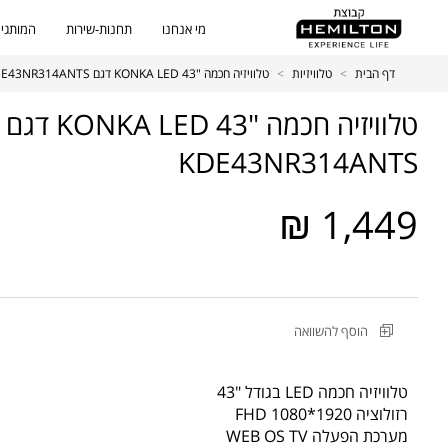
מי אנחנו
תחנות-שירות
המותגים
דף הבית
>
טלוויזיות
>
טלוויזיה חכמה "43 KONKA LED דגם KDE43NR314ANTS
טלוויזיה חכמה "43 KONKA LED דגם
KDE43NR314ANTS
1,449 ₪
מקט
הוסף להשוואה
מוצר
טלוויזיה
חכמה
טלוויזיה חכמה LED בגודל "43
"43
רזולוציה 1920*1080 FHD
KONKA
מערכת הפעלה WEB OS TV