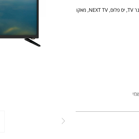
נטפליקס, Spotify, amazon prime, סלקום TV, סטינג TV, פרטנר TV, יס פלוס, NEXT TV, מאקו
מי