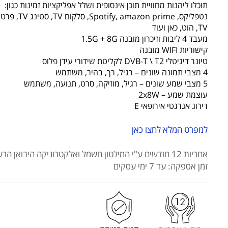
LED
תוכלו ליהנות מחוויית תוכן אינסופית ושלל אפליקציות זמינות כגון:
דגם
KDE43NR314ANTS
TV, הוט, כאן ועוד
מעבד 4 ליבות וזיכרון מובנה 1.5G + 8G
קישוריות WIFI מובנה
טיונר דיגיטלי DVB-T \ T2 לקליטת שידורי עידן פלוס
4 מצבי תמונה שונים – רגיל, רך, בהיר, משתמש
5 מצבי שמע שונים – רגיל, מוזיקה, סרט, תנועה, משתמש
עוצמת שמע – 2x8W
דירוג אנרגטי אירופאי E
למפרט המלא לחצו כאן
אחריות 12 חודשים
ע"י המילטון חשמל ואלקטרוניקה היבואן הרש
זמן אספקה: עד 7 ימי עסקים