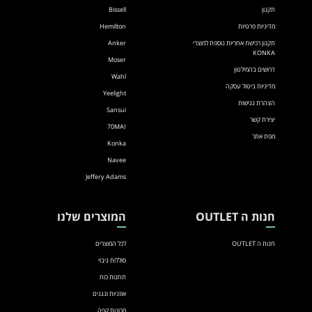
תקנון
Bissell
מדיניות פרטיות
Hemilton
תקנון רכישת אחריות נוספת למוצרי
Anker
KONKA
Moser
דרושים בהמילטון
Wahl
מדיניות ביטול עסקה
Yeelight
הצהרת נגישות
Sansui
יצירת קשר
70MAI
מפת אתר
Konka
Navee
Jeffery Adams
חנות ה OUTLET
המוצרים שלנו
חנות ה OUTLET
לכל המוצרים
סוללות גיבוי
תחנות כוח
אוזניות ונגנים
מכונות קפה