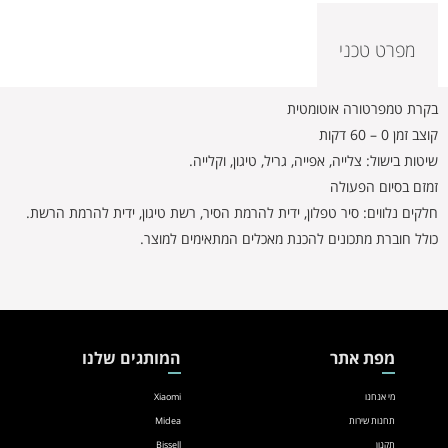
מפרט טכני
בקרת טמפרטורה אוטומטית
קוצב זמן 0 – 60 דקות
שיטות בישול: צלייה, אפייה, גריל, טיגון, וקלייה.
זמזם בסיום הפעולה
חלקים נלווים: סיר טפלון, ידית להרמת הסיר, רשת טיגון, ידית להרמת הרשת.
כולל חוברת מתכונים להכנת מאכלים המתאימים למוצר.
מפת אתר
המותגים שלנו
מי אנחנו
Xiaomi
תחנות שירות
Midea
תקנון
Bissell