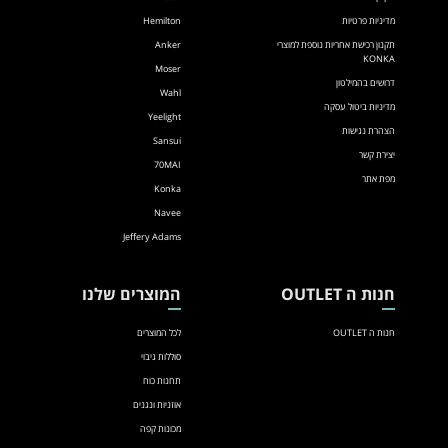
מדיניות פרטיות
Hemilton
תקנון רכישת אחריות נוספת למוצרי
Anker
KONKA
Moser
דרושים בהמילטון
Wahl
מדיניות ביטול עסקה
Yeelight
הצהרת נגישות
Sansui
יצירת קשר
70MAI
מפת אתר
Konka
Navee
Jeffery Adams
חנות ה OUTLET
המוצרים שלנו
חנות ה OUTLET
לכל המוצרים
סוללות גיבוי
תחנות כוח
אוזניות ונגנים
מכונות קפה