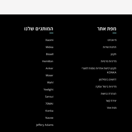
מפת אתר
המותגים שלנו
מי אנחנו
Xiaomi
תחנות שירות
Midea
תקנון
Bissell
מדיניות פרטיות
Hemilton
תקנון רכישת אחריות נוספת למוצרי
Anker
KONKA
Moser
דרושים בהמילטון
Wahl
מדיניות ביטול עסקה
Yeelight
הצהרת נגישות
Sansui
יצירת קשר
70MAI
מפת אתר
Konka
Navee
Jeffery Adams