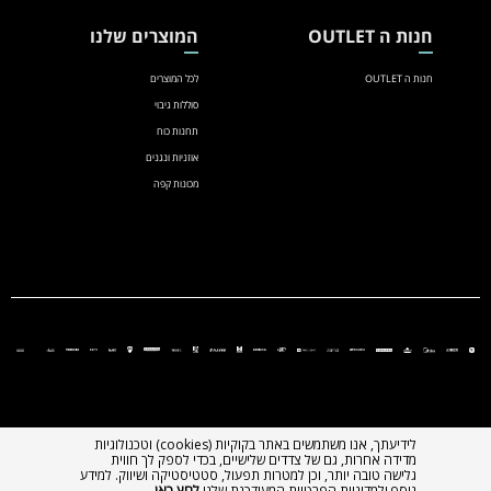
חנות ה OUTLET
המוצרים שלנו
חנות ה OUTLET
לכל המוצרים
סוללות גיבוי
תחנות כוח
אוזניות ונגנים
מכונות קפה
לידיעתך, אנו משתמשים באתר בקוקיות (cookies) וטכנולוגיות
מדידה אחרות, גם של צדדים שלישיים, בכדי לספק לך חווית
גלישה טובה יותר, וכן למטרות תפעול, סטטיסטיקה ושיווק. למידע
נוסף ולמדיניות הפרטיות המעודכנת שלנו
לחץ כאן