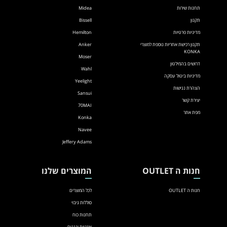
תחנות שירות
Midea
תקנון
Bissell
מדיניות פרטיות
Hemilton
תקנון רכישת אחריות נוספת למוצרי
Anker
KONKA
Moser
דרושים בהמילטון
Wahl
מדיניות ביטול עסקה
Yeelight
הצהרת נגישות
Sansui
יצירת קשר
70MAI
מפת אתר
Konka
Navee
Jeffery Adams
חנות ה OUTLET
המוצרים שלנו
חנות ה OUTLET
לכל המוצרים
סוללות גיבוי
תחנות כוח
אוזניות ונגנים