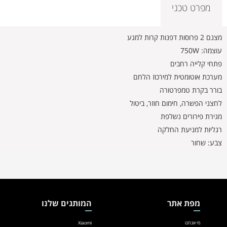
מפרט טכני
מצנם 2 פרוסות דפנות קרות למגע
עוצמה: 750W
פתחי קלייה רחבים
מערכת אוטומטית למירכוז הלחם
בורר בקרת טמפרטורה
לחצני הפשרה, חימום חוזר, ביטול
מגירת פירורים נשלפת
רגליות למניעת החלקה
צבע: שחור
מפת אתר
המותגים שלנו
מי אנחנו
Xiaomi