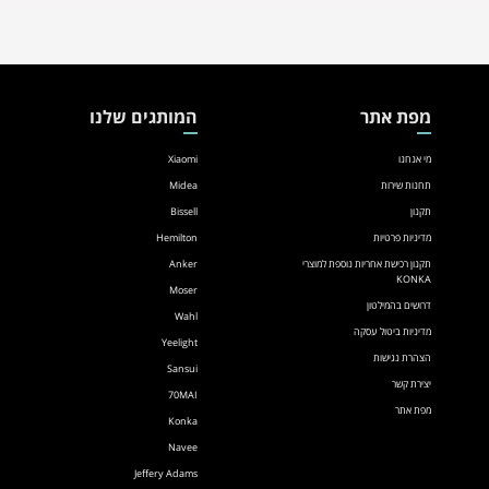
מפת אתר
המותגים שלנו
מי אנחנו
Xiaomi
תחנות שירות
Midea
תקנון
Bissell
מדיניות פרטיות
Hemilton
תקנון רכישת אחריות נוספת למוצרי
Anker
KONKA
Moser
דרושים בהמילטון
Wahl
מדיניות ביטול עסקה
Yeelight
הצהרת נגישות
Sansui
יצירת קשר
70MAI
מפת אתר
Konka
Navee
Jeffery Adams