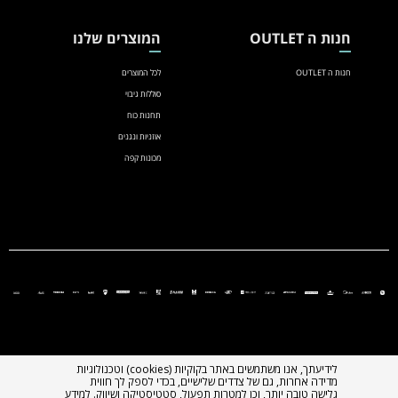
חנות ה OUTLET
המוצרים שלנו
חנות ה OUTLET
לכל המוצרים
סוללות גיבוי
תחנות כוח
אוזניות ונגנים
מכונות קפה
לידיעתך, אנו משתמשים באתר בקוקיות (cookies) וטכנולוגיות
מדידה אחרות, גם של צדדים שלישיים, בכדי לספק לך חווית
גלישה טובה יותר, וכן למטרות תפעול, סטטיסטיקה ושיווק. למידע