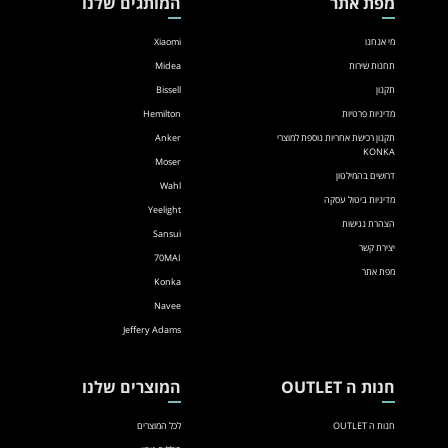
מפת אתר
המותגים שלנו
מי אנחנו
Xiaomi
תחנות שירות
Midea
תקנון
Bissell
מדיניות פרטיות
Hemilton
תקנון רכישת אחריות נוספת למוצרי
Anker
KONKA
Moser
דרושים בהמילטון
Wahl
מדיניות ביטול עסקה
Yeelight
הצהרת נגישות
Sansui
יצירת קשר
70MAI
מפת אתר
Konka
Navee
Jeffery Adams
חנות ה OUTLET
המוצרים שלנו
חנות ה OUTLET
לכל המוצרים