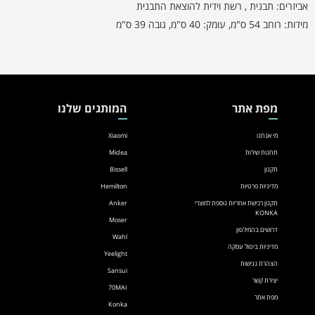
אביזרים: תבנית , רשת וידית להוצאת התבנית
מידות: רוחב 54 ס"מ, עומק: 40 ס"מ, גובה 39 ס"מ
מפת אתר
המותגים שלנו
מי אנחנו
Xiaomi
תחנות שירות
Midea
תקנון
Bissell
מדיניות פרטיות
Hemilton
תקנון רכישת אחריות נוספת למוצרי
Anker
KONKA
Moser
דרושים בהמילטון
Wahl
מדיניות ביטול עסקה
Yeelight
הצהרת נגישות
Sansui
יצירת קשר
70MAI
מפת אתר
Konka