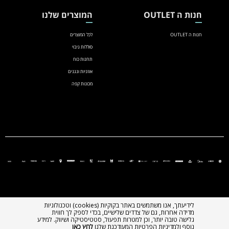
חנות ה OUTLET
המוצרים שלנו
חנות ה OUTLET
לכל המוצרים
סוללות גיבוי
תחנות כוח
אוזניות ונגנים
מכונות קפה
לידיעתך, אנו משתמשים באתר בקוקיות (cookies) וטכנולוגיות
מדידה אחרות, גם של צדדים שלישיים, בכדי לספק לך חווית
גלישה טובה יותר, וכן למטרות תפעול, סטטיסטיקה ושיווק. למידע
נוסף ולמדיניות הפרטיות המעודכנת שלנו
לחץ כאן