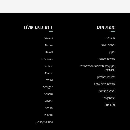
מפת אתר
המותגים שלנו
מי אנחנו
Xiaomi
תחנות שירות
Midea
תקנון
Bissell
מדיניות פרטיות
Hemilton
תקנון רכישת אחריות נוספת למוצרי
Anker
KONKA
Moser
דרושים בהמילטון
Wahl
מדיניות ביטול עסקה
Yeelight
הצהרת נגישות
Sansui
יצירת קשר
70MAI
מפת אתר
Konka
Navee
Jeffery Adams