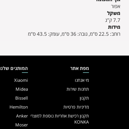
אפור
משקל
7.7 ק"ג
מידות
רוחב: 22.5 ס"מ, גובה: 36 ס"מ, עומק: 43.5 ס"מ
מפת אתר
המותגים שלנו
מי אנחנו
Xiaomi
תחנות שירות
Midea
תקנון
Bissell
מדיניות פרטיות
Hemilton
תקנון רכישת אחריות נוספת למוצרי
Anker
KONKA
Moser