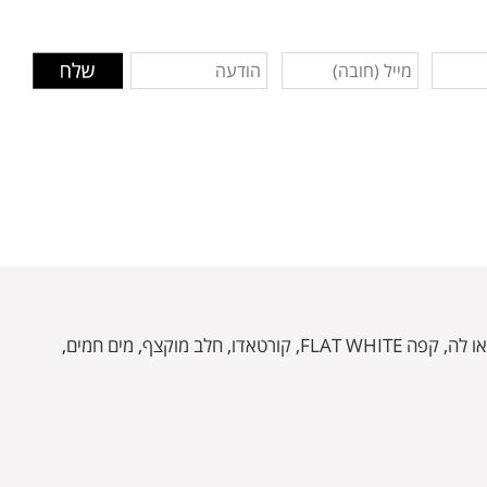
13 משקאות מוגדרים מראש, הניתנים להתאמה אישית: ריסטרטו, אספרסו, אספרסו לונגו, קפה, אמריקנו, קפוצ'ינו, לאטה מקיאטו, קפה או לה, קפה FLAT WHITE, קורטאדו, חלב מוקצף, מים חמים,